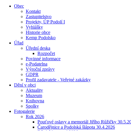
Obec
Kontakt
Zastupitelstvo
Projekty, ÚP Podolí I
Vyhlášky
Historie obce
Kemp Podolsko
Úřad
Úřední deska
Rozpočet
Povinné informace
e-Podatelna
Výroční zprávy
GDPR
Profil zadavatele - Veřejné zakázky
Dění v obci
Aktuality
Muzeum
Knihovna
Spolky
Fotogalerie
Rok 2026
Pouťové oslavy a memoriál Jiřího Růžičky 30.5.2
Čarodějnice a Podolská šlápota 30.4.2026