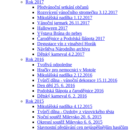
Rok 2017
Předvánoční setkání občanů
Rozsvícení vánočního stromečku 3.12.2017
Mikulášská nadílka 1.12.2017
Vánoční jarmark 26.11.2017
Halloween 2017
Výstava Brána do nebes
Čarodějnice a Podolská šlápota 2017
Degustace vín z vinařství Horák
Návštěva Národního archivu
Dětský karneval 4.2.2017
Rok 2016
Tvořivá odpoledne
Hračky pro nemocnici v Motole
Mikulášská nadílka 2.12.2016
Tvůrčí dílna - vánoční dekorace 15.11.2016
Den dětí 25. 6. 2016
Podolská šlápota a čarodějnice 2016
Dětský karneval 6. 2. 2016
Rok 2015
Mikulášská nadílka 4.12.2015
Tvůrčí dílna - Ozdoby z vizovického těsta
Noční soutěž Milevsko 20. 6. 2015
Okresní soutěž Milevsko 6. 6. 2015
Slavnostní předávání cen nejúspěšnějším hasičům