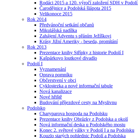
Rodáci 2015 a 120. výročí založení SDH v Podolí
Čarodějnice a Podolská šlápota 2015
Velikonoce 2015
Rok 2014
Předvánoční setkání občanů
Mikulášská nadílka
Zahájení Adventu s přáním Ježíškovi
Krásy Jižní Ameriky - beseda, promítání
Rok 2013
Prezentace knihy Střípky z historie Podolí I
Kašpárkovo loutkové divadlo
Podolí I
Vyznamenání
Oprava pomníku
Občerstvení v obci
Cyklostezka a nové informační tabule
Nová kanalizace
Nové hřiště
Budování příjezdové cesty na Myslivnu
Podolsko
Charyparova hospoda na Podolsku
Prezentace knihy Obrázky z Podolska a okolí
Nová informační deska u Podolského mostu
Konec 2. světové války v Podolí I a na Podolsku
Kouzlo starých pohlednic Podolí a Podolska