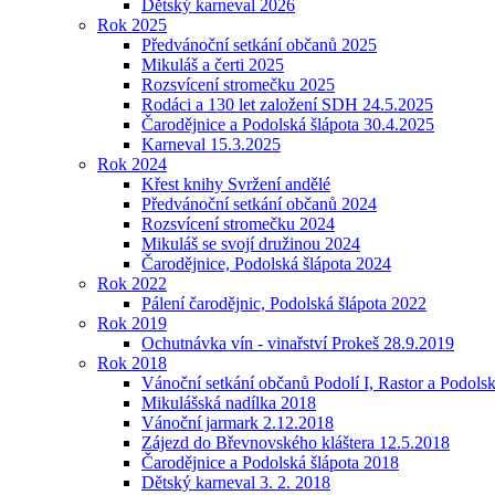
Dětský karneval 2026
Rok 2025
Předvánoční setkání občanů 2025
Mikuláš a čerti 2025
Rozsvícení stromečku 2025
Rodáci a 130 let založení SDH 24.5.2025
Čarodějnice a Podolská šlápota 30.4.2025
Karneval 15.3.2025
Rok 2024
Křest knihy Svržení andělé
Předvánoční setkání občanů 2024
Rozsvícení stromečku 2024
Mikuláš se svojí družinou 2024
Čarodějnice, Podolská šlápota 2024
Rok 2022
Pálení čarodějnic, Podolská šlápota 2022
Rok 2019
Ochutnávka vín - vinařství Prokeš 28.9.2019
Rok 2018
Vánoční setkání občanů Podolí I, Rastor a Podols
Mikulášská nadílka 2018
Vánoční jarmark 2.12.2018
Zájezd do Břevnovského kláštera 12.5.2018
Čarodějnice a Podolská šlápota 2018
Dětský karneval 3. 2. 2018