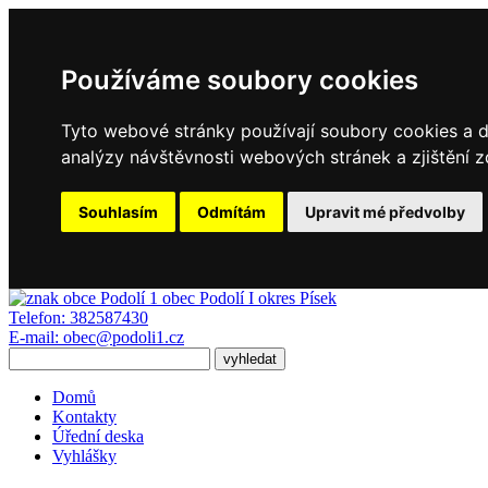
Používáme soubory cookies
Tyto webové stránky používají soubory cookies a da
analýzy návštěvnosti webových stránek a zjištění z
Souhlasím
Odmítám
Upravit mé předvolby
obec
Podolí I
okres Písek
Telefon:
382587430
E-mail:
obec@podoli1.cz
Domů
Kontakty
Úřední deska
Vyhlášky