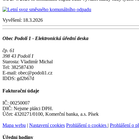
Vyvěšení:
18.3.2026
Obec Podolí 1 - Elektronická úřední deska
čp. 61
398 43 Podolí I
Starosta: Vladimír Michal
Tel: 382587430
E-mail: obec@podoli1.cz
IDDS: gd2b67d
Fakturační údaje
IČ: 00250007
DIČ: Nejsme plátci DPH.
Účet: 4320271/0100, Komerční banka, a.s. Písek
Mapa webu
|
Nastavení cookies
Prohlášení o cookies
|
Prohlášení o př
Úřední hodiny