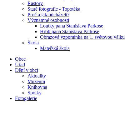
Rastory
Staré fotografie - Topotéka
Proč a jak odcházeli?
Významné osobnosti
Loutky pana Stanislava Parkose
Hrob pana Stanislava Parkose
Obrazová vzpomínka na 1. světovou válku
Škola
Mateřská škola
Obec
Úřad
Dění v obci
Aktuality
Muzeum
Knihovna
Spolky
Fotogalerie