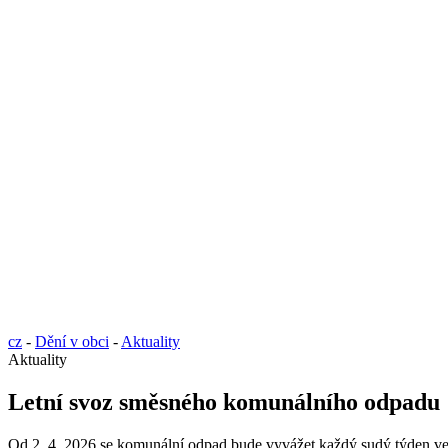
cz
-
Dění v obci
-
Aktuality
Aktuality
Letní svoz směsného komunálního odpadu
Od 2. 4. 2026 se komunální odpad bude vyvážet každý sudý týden ve 