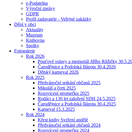
e-Podatelna
Výroční zprávy
GDPR
Profil zadavatele - Veřejné zakázky
Dění v obci
Aktuality
Muzeum
Knihovna
Spolky
Fotogalerie
Rok 2026
Pouťové oslavy a memoriál Jiřího Růžičky 30.5.2
Čarodějnice a Podolská šlápota 30.4.2026
Dětský karneval 2026
Rok 2025
Předvánoční setkání občanů 2025
Mikuláš a čerti 2025
Rozsvícení stromečku 2025
Rodáci a 130 let založení SDH 24.5.2025
Čarodějnice a Podolská šlápota 30.4.2025
Karneval 15.3.2025
Rok 2024
Křest knihy Svržení andělé
Předvánoční setkání občanů 2024
Rozsvícení stromečku 2024