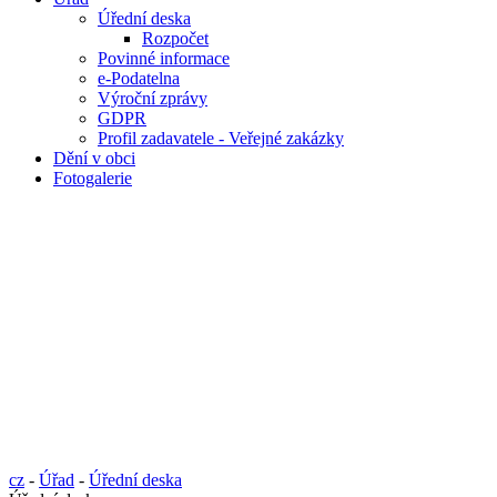
Úřední deska
Rozpočet
Povinné informace
e-Podatelna
Výroční zprávy
GDPR
Profil zadavatele - Veřejné zakázky
Dění v obci
Fotogalerie
cz
-
Úřad
-
Úřední deska