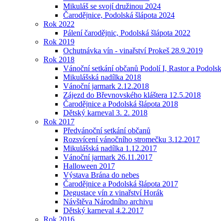
Mikuláš se svojí družinou 2024
Čarodějnice, Podolská šlápota 2024
Rok 2022
Pálení čarodějnic, Podolská šlápota 2022
Rok 2019
Ochutnávka vín - vinařství Prokeš 28.9.2019
Rok 2018
Vánoční setkání občanů Podolí I, Rastor a Podols
Mikulášská nadílka 2018
Vánoční jarmark 2.12.2018
Zájezd do Břevnovského kláštera 12.5.2018
Čarodějnice a Podolská šlápota 2018
Dětský karneval 3. 2. 2018
Rok 2017
Předvánoční setkání občanů
Rozsvícení vánočního stromečku 3.12.2017
Mikulášská nadílka 1.12.2017
Vánoční jarmark 26.11.2017
Halloween 2017
Výstava Brána do nebes
Čarodějnice a Podolská šlápota 2017
Degustace vín z vinařství Horák
Návštěva Národního archivu
Dětský karneval 4.2.2017
Rok 2016