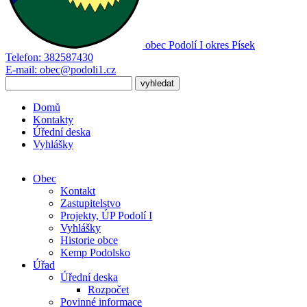
obec
Podolí I
okres Písek
Telefon:
382587430
E-mail:
obec@podoli1.cz
Domů
Kontakty
Úřední deska
Vyhlášky
Obec
Kontakt
Zastupitelstvo
Projekty, ÚP Podolí I
Vyhlášky
Historie obce
Kemp Podolsko
Úřad
Úřední deska
Rozpočet
Povinné informace