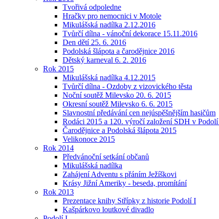
Tvořivá odpoledne
Hračky pro nemocnici v Motole
Mikulášská nadílka 2.12.2016
Tvůrčí dílna - vánoční dekorace 15.11.2016
Den dětí 25. 6. 2016
Podolská šlápota a čarodějnice 2016
Dětský karneval 6. 2. 2016
Rok 2015
Mikulášská nadílka 4.12.2015
Tvůrčí dílna - Ozdoby z vizovického těsta
Noční soutěž Milevsko 20. 6. 2015
Okresní soutěž Milevsko 6. 6. 2015
Slavnostní předávání cen nejúspěšnějším hasičům
Rodáci 2015 a 120. výročí založení SDH v Podolí
Čarodějnice a Podolská šlápota 2015
Velikonoce 2015
Rok 2014
Předvánoční setkání občanů
Mikulášská nadílka
Zahájení Adventu s přáním Ježíškovi
Krásy Jižní Ameriky - beseda, promítání
Rok 2013
Prezentace knihy Střípky z historie Podolí I
Kašpárkovo loutkové divadlo
Podolí I