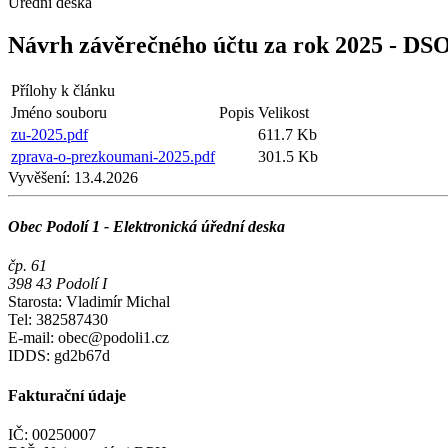
Úřední deska
Návrh závěrečného účtu za rok 2025 - D
Přílohy k článku
Jméno souboru
Popis
Velikost
zu-2025.pdf
611.7 Kb
zprava-o-prezkoumani-2025.pdf
301.5 Kb
Vyvěšení:
13.4.2026
Obec Podolí 1 - Elektronická úřední deska
čp. 61
398 43 Podolí I
Starosta: Vladimír Michal
Tel: 382587430
E-mail: obec@podoli1.cz
IDDS: gd2b67d
Fakturační údaje
IČ: 00250007