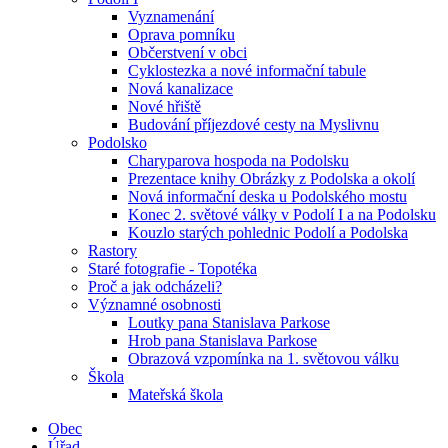
Vyznamenání
Oprava pomníku
Občerstvení v obci
Cyklostezka a nové informační tabule
Nová kanalizace
Nové hřiště
Budování příjezdové cesty na Myslivnu
Podolsko
Charyparova hospoda na Podolsku
Prezentace knihy Obrázky z Podolska a okolí
Nová informační deska u Podolského mostu
Konec 2. světové války v Podolí I a na Podolsku
Kouzlo starých pohlednic Podolí a Podolska
Rastory
Staré fotografie - Topotéka
Proč a jak odcházeli?
Významné osobnosti
Loutky pana Stanislava Parkose
Hrob pana Stanislava Parkose
Obrazová vzpomínka na 1. světovou válku
Škola
Mateřská škola
Obec
Úřad