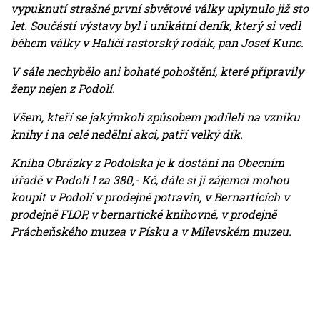
vypuknutí strašné první sbvětové války uplynulo již sto
let. Součástí výstavy byl i unikátní deník, který si vedl
během války v Haliči rastorský rodák, pan Josef Kunc.
V sále nechybělo ani bohaté pohoštění, které připravily
ženy nejen z Podolí.
Všem, kteří se jakýmkoli způsobem podíleli na vzniku
knihy i na celé nedělní akci, patří velký dík.
Kniha Obrázky z Podolska je k dostání na Obecním
úřadě v Podolí I za 380,- Kč, dále si ji zájemci mohou
koupit v Podolí v prodejně potravin, v Bernarticích v
prodejně FLOP, v bernartické knihovně, v prodejně
Prácheňského muzea v Písku a v Milevském muzeu.