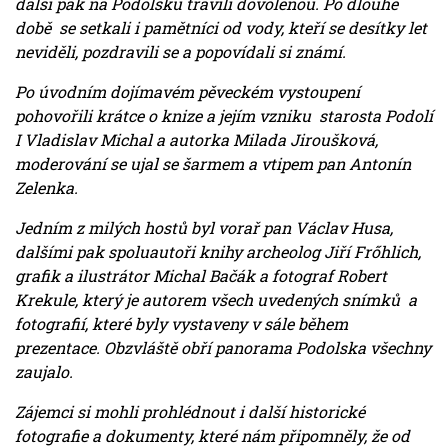
další pak na Podolsku trávili dovolenou. Po dlouhé
době se setkali i pamětníci od vody, kteří se desítky let
neviděli, pozdravili se a popovídali si známí.
Po úvodním dojímavém pěveckém vystoupení
pohovořili krátce o knize a jejím vzniku starosta Podolí
I Vladislav Michal a autorka Milada Jiroušková,
moderování se ujal se šarmem a vtipem pan Antonín
Zelenka.
Jedním z milých hostů byl vorař pan Václav Husa,
dalšími pak spoluautoři knihy archeolog Jiří Frőhlich,
grafik a ilustrátor Michal Bačák a fotograf Robert
Krekule, který je autorem všech uvedených snímků a
fotografií, které byly vystaveny v sále během
prezentace. Obzvláště obří panorama Podolska všechny
zaujalo.
Zájemci si mohli prohlédnout i další historické
fotografie a dokumenty, které nám připomněly, že od