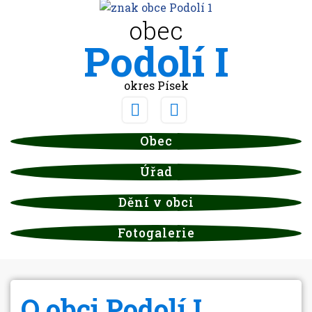
obec
Podolí I
okres Písek
Obec
Úřad
Dění v obci
Fotogalerie
O obci Podolí I