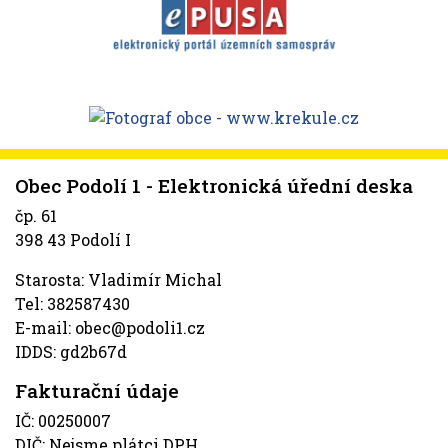
Obec Podolí 1 - Elektronická úřední deska
čp. 61
398 43 Podolí I
Starosta: Vladimír Michal
Tel: 382587430
E-mail: obec@podoli1.cz
IDDS: gd2b67d
Fakturační údaje
IČ: 00250007
DIČ: Nejsme plátci DPH.