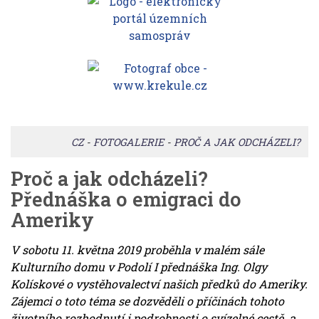
CZ
-
FOTOGALERIE
-
PROČ A JAK ODCHÁZELI?
Proč a jak odcházeli?
Přednáška o emigraci do
Ameriky
V sobotu 11. května 2019 proběhla v malém sále
Kulturního domu v Podolí I přednáška Ing. Olgy
Kolískové o vystěhovalectví našich předků do Ameriky.
Zájemci o toto téma se dozvěděli o příčinách tohoto
životního rozhodnutí i podrobnosti o svízelné cestě a