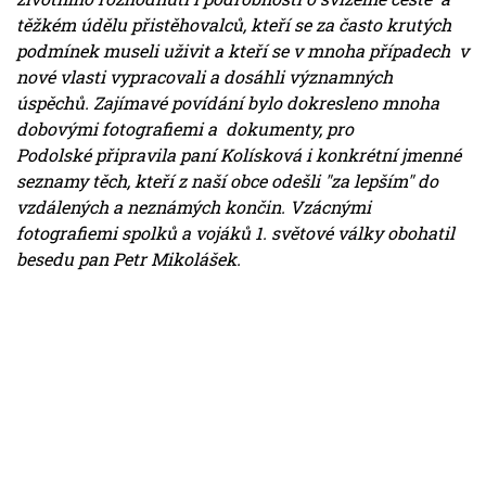
těžkém údělu přistěhovalců, kteří se za často krutých
podmínek museli uživit a kteří se v mnoha případech v
nové vlasti vypracovali a dosáhli významných
úspěchů. Zajímavé povídání bylo dokresleno mnoha
dobovými fotografiemi a dokumenty, pro
Podolské připravila paní Kolísková i konkrétní jmenné
seznamy těch, kteří z naší obce odešli "za lepším" do
vzdálených a neznámých končin. Vzácnými
fotografiemi spolků a vojáků 1. světové války obohatil
besedu pan Petr Mikolášek.