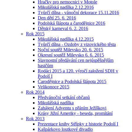
Hračky pro nemocnici v Motole
Mikulášská nadílka 2.12.2016
Tvůrčí dílna - vánoční dekorace 15.11.2016
Den dětí 25. 6. 2016
Podolská šlápota a čarodějnice 2016
Dětský karneval 6. 2. 2016
Rok 2015
Mikulášská nadílka 4.12.2015
Tvůrčí dílna - Ozdoby z vizovického těsta
Noční soutěž Milevsko 20. 6. 2015
Okresní soutěž Milevsko 6. 6. 2015
Slavnostní předávání cen nejúspěšnějším
hasičům
Rodáci 2015 a 120. výročí založení SDH v
Podolí I
Čarodějnice a Podolská šlápota 2015
Velikonoce 2015
Rok 2014
Předvánoční setkání občanů
Mikulášská nadílka
Zahájení Adventu s přáním Ježíškovi
Krásy Jižní Ameriky - beseda, promítání
Rok 2013
Prezentace knihy Střípky z historie Podolí I
Kašpárkovo loutkové divadlo