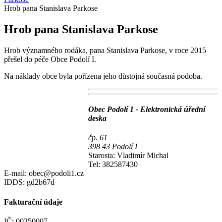
Hrob pana Stanislava Parkose
Hrob pana Stanislava Parkose
Hrob významného rodáka, pana Stanislava Parkose, v roce 2015
přešel do péče Obce Podolí I.
Na náklady obce byla pořízena jeho důstojná současná podoba.
Obec Podolí 1 - Elektronická úřední
deska
čp. 61
398 43 Podolí I
Starosta: Vladimír Michal
Tel: 382587430
E-mail: obec@podoli1.cz
IDDS: gd2b67d
Fakturační údaje
IČ: 00250007