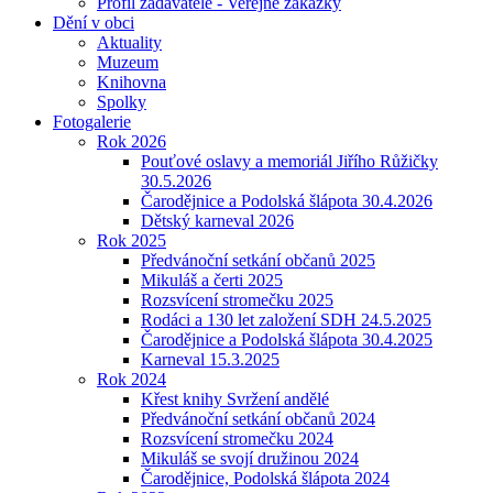
Profil zadavatele - Veřejné zakázky
Dění v obci
Aktuality
Muzeum
Knihovna
Spolky
Fotogalerie
Rok 2026
Pouťové oslavy a memoriál Jiřího Růžičky
30.5.2026
Čarodějnice a Podolská šlápota 30.4.2026
Dětský karneval 2026
Rok 2025
Předvánoční setkání občanů 2025
Mikuláš a čerti 2025
Rozsvícení stromečku 2025
Rodáci a 130 let založení SDH 24.5.2025
Čarodějnice a Podolská šlápota 30.4.2025
Karneval 15.3.2025
Rok 2024
Křest knihy Svržení andělé
Předvánoční setkání občanů 2024
Rozsvícení stromečku 2024
Mikuláš se svojí družinou 2024
Čarodějnice, Podolská šlápota 2024