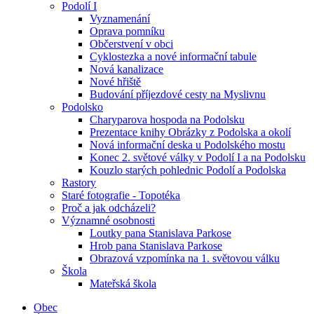
Podolí I
Vyznamenání
Oprava pomníku
Občerstvení v obci
Cyklostezka a nové informační tabule
Nová kanalizace
Nové hřiště
Budování příjezdové cesty na Myslivnu
Podolsko
Charyparova hospoda na Podolsku
Prezentace knihy Obrázky z Podolska a okolí
Nová informační deska u Podolského mostu
Konec 2. světové války v Podolí I a na Podolsku
Kouzlo starých pohlednic Podolí a Podolska
Rastory
Staré fotografie - Topotéka
Proč a jak odcházeli?
Významné osobnosti
Loutky pana Stanislava Parkose
Hrob pana Stanislava Parkose
Obrazová vzpomínka na 1. světovou válku
Škola
Mateřská škola
Obec