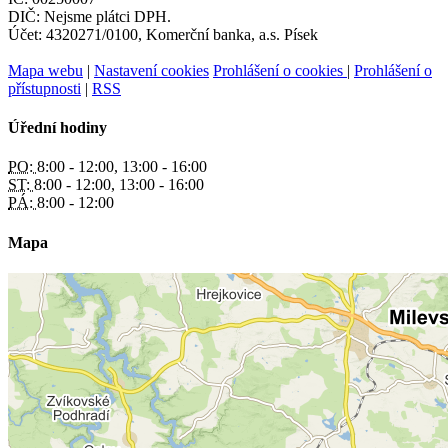
DIČ: Nejsme plátci DPH.
Účet: 4320271/0100, Komerční banka, a.s. Písek
Mapa webu
|
Nastavení cookies
Prohlášení o cookies
|
Prohlášení o
přístupnosti
|
RSS
Úřední hodiny
PO:
8:00 - 12:00, 13:00 - 16:00
ST:
8:00 - 12:00, 13:00 - 16:00
PÁ:
8:00 - 12:00
Mapa