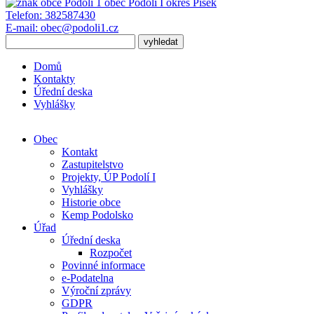
obec
Podolí I
okres Písek
Telefon:
382587430
E-mail:
obec@podoli1.cz
Domů
Kontakty
Úřední deska
Vyhlášky
Obec
Kontakt
Zastupitelstvo
Projekty, ÚP Podolí I
Vyhlášky
Historie obce
Kemp Podolsko
Úřad
Úřední deska
Rozpočet
Povinné informace
e-Podatelna
Výroční zprávy
GDPR