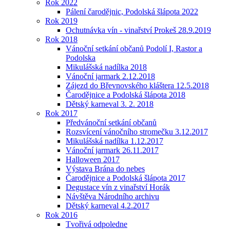
Rok 2022
Pálení čarodějnic, Podolská šlápota 2022
Rok 2019
Ochutnávka vín - vinařství Prokeš 28.9.2019
Rok 2018
Vánoční setkání občanů Podolí I, Rastor a
Podolska
Mikulášská nadílka 2018
Vánoční jarmark 2.12.2018
Zájezd do Břevnovského kláštera 12.5.2018
Čarodějnice a Podolská šlápota 2018
Dětský karneval 3. 2. 2018
Rok 2017
Předvánoční setkání občanů
Rozsvícení vánočního stromečku 3.12.2017
Mikulášská nadílka 1.12.2017
Vánoční jarmark 26.11.2017
Halloween 2017
Výstava Brána do nebes
Čarodějnice a Podolská šlápota 2017
Degustace vín z vinařství Horák
Návštěva Národního archivu
Dětský karneval 4.2.2017
Rok 2016
Tvořivá odpoledne