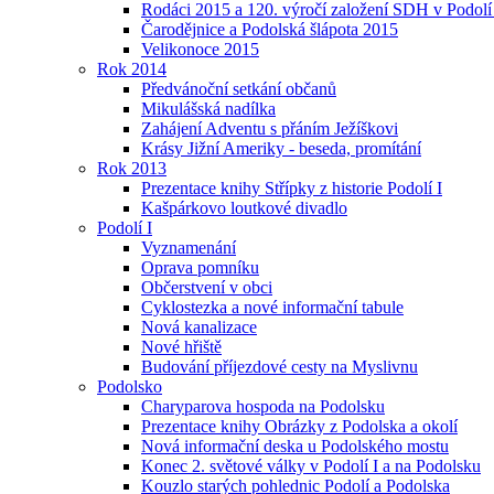
Rodáci 2015 a 120. výročí založení SDH v Podolí
Čarodějnice a Podolská šlápota 2015
Velikonoce 2015
Rok 2014
Předvánoční setkání občanů
Mikulášská nadílka
Zahájení Adventu s přáním Ježíškovi
Krásy Jižní Ameriky - beseda, promítání
Rok 2013
Prezentace knihy Střípky z historie Podolí I
Kašpárkovo loutkové divadlo
Podolí I
Vyznamenání
Oprava pomníku
Občerstvení v obci
Cyklostezka a nové informační tabule
Nová kanalizace
Nové hřiště
Budování příjezdové cesty na Myslivnu
Podolsko
Charyparova hospoda na Podolsku
Prezentace knihy Obrázky z Podolska a okolí
Nová informační deska u Podolského mostu
Konec 2. světové války v Podolí I a na Podolsku
Kouzlo starých pohlednic Podolí a Podolska