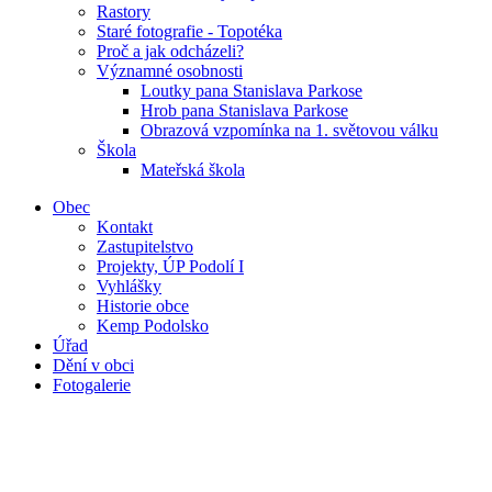
Rastory
Staré fotografie - Topotéka
Proč a jak odcházeli?
Významné osobnosti
Loutky pana Stanislava Parkose
Hrob pana Stanislava Parkose
Obrazová vzpomínka na 1. světovou válku
Škola
Mateřská škola
Obec
Kontakt
Zastupitelstvo
Projekty, ÚP Podolí I
Vyhlášky
Historie obce
Kemp Podolsko
Úřad
Dění v obci
Fotogalerie