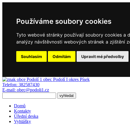
Používáme soubory cookies
Tyto webové stránky používají soubory cookies a da
analýzy návštěvnosti webových stránek a zjištění z
Souhlasím
Odmítám
Upravit mé předvolby
obec
Podolí I
okres Písek
Telefon:
382587430
E-mail:
obec@podoli1.cz
Domů
Kontakty
Úřední deska
Vyhlášky