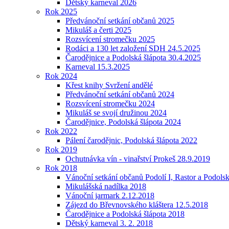
Dětský karneval 2026
Rok 2025
Předvánoční setkání občanů 2025
Mikuláš a čerti 2025
Rozsvícení stromečku 2025
Rodáci a 130 let založení SDH 24.5.2025
Čarodějnice a Podolská šlápota 30.4.2025
Karneval 15.3.2025
Rok 2024
Křest knihy Svržení andělé
Předvánoční setkání občanů 2024
Rozsvícení stromečku 2024
Mikuláš se svojí družinou 2024
Čarodějnice, Podolská šlápota 2024
Rok 2022
Pálení čarodějnic, Podolská šlápota 2022
Rok 2019
Ochutnávka vín - vinařství Prokeš 28.9.2019
Rok 2018
Vánoční setkání občanů Podolí I, Rastor a Podols
Mikulášská nadílka 2018
Vánoční jarmark 2.12.2018
Zájezd do Břevnovského kláštera 12.5.2018
Čarodějnice a Podolská šlápota 2018
Dětský karneval 3. 2. 2018