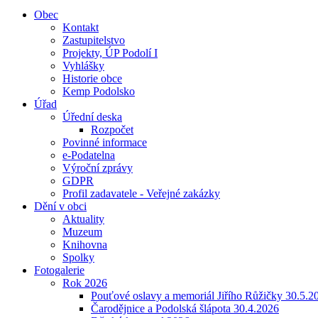
Obec
Kontakt
Zastupitelstvo
Projekty, ÚP Podolí I
Vyhlášky
Historie obce
Kemp Podolsko
Úřad
Úřední deska
Rozpočet
Povinné informace
e-Podatelna
Výroční zprávy
GDPR
Profil zadavatele - Veřejné zakázky
Dění v obci
Aktuality
Muzeum
Knihovna
Spolky
Fotogalerie
Rok 2026
Pouťové oslavy a memoriál Jiřího Růžičky 30.5.2
Čarodějnice a Podolská šlápota 30.4.2026