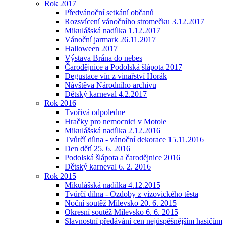
Rok 2017
Předvánoční setkání občanů
Rozsvícení vánočního stromečku 3.12.2017
Mikulášská nadílka 1.12.2017
Vánoční jarmark 26.11.2017
Halloween 2017
Výstava Brána do nebes
Čarodějnice a Podolská šlápota 2017
Degustace vín z vinařství Horák
Návštěva Národního archivu
Dětský karneval 4.2.2017
Rok 2016
Tvořivá odpoledne
Hračky pro nemocnici v Motole
Mikulášská nadílka 2.12.2016
Tvůrčí dílna - vánoční dekorace 15.11.2016
Den dětí 25. 6. 2016
Podolská šlápota a čarodějnice 2016
Dětský karneval 6. 2. 2016
Rok 2015
Mikulášská nadílka 4.12.2015
Tvůrčí dílna - Ozdoby z vizovického těsta
Noční soutěž Milevsko 20. 6. 2015
Okresní soutěž Milevsko 6. 6. 2015
Slavnostní předávání cen nejúspěšnějším hasičům