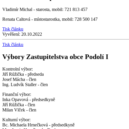
Vladimír Michal - starosta, mobil: 721 813 457
Renata Caltová - místostarostka, mobil: 728 500 147
Tisk článku
Vyvěšení:
20.10.2022
Tisk článku
Výbory Zastupitelstva obce Podolí I
Kontrolní výbor:
Jiří Růžička - předseda
Josef Mácha - člen
Ing. Ludvík Staller - člen
Finanční výbor:
Inka Opavová - předsedkyně
Jiří Růžička - člen
Milan Vlček - člen
Kulturní výbor:
Bc. Michaela Hrnečková - předsedkyně