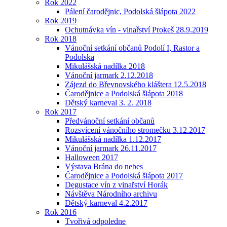
Rok 2022
Pálení čarodějnic, Podolská šlápota 2022
Rok 2019
Ochutnávka vín - vinařství Prokeš 28.9.2019
Rok 2018
Vánoční setkání občanů Podolí I, Rastor a
Podolska
Mikulášská nadílka 2018
Vánoční jarmark 2.12.2018
Zájezd do Břevnovského kláštera 12.5.2018
Čarodějnice a Podolská šlápota 2018
Dětský karneval 3. 2. 2018
Rok 2017
Předvánoční setkání občanů
Rozsvícení vánočního stromečku 3.12.2017
Mikulášská nadílka 1.12.2017
Vánoční jarmark 26.11.2017
Halloween 2017
Výstava Brána do nebes
Čarodějnice a Podolská šlápota 2017
Degustace vín z vinařství Horák
Návštěva Národního archivu
Dětský karneval 4.2.2017
Rok 2016
Tvořivá odpoledne