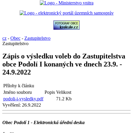
cz
-
Obec
-
Zastupitelstvo
Zastupitelstvo
Zápis o výsledku voleb do Zastupitelstva
obce Podolí I konaných ve dnech 23.9. -
24.9.2022
Přílohy k článku
Jméno souboru
Popis
Velikost
podoli-i-vysledky.pdf
71.2 Kb
Vyvěšení:
26.9.2022
Obec Podolí 1 - Elektronická úřední deska