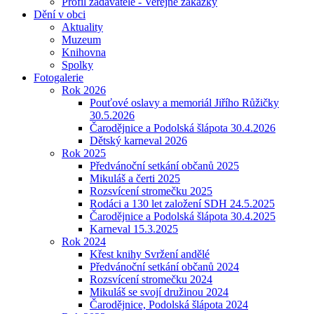
Profil zadavatele - Veřejné zakázky
Dění v obci
Aktuality
Muzeum
Knihovna
Spolky
Fotogalerie
Rok 2026
Pouťové oslavy a memoriál Jiřího Růžičky
30.5.2026
Čarodějnice a Podolská šlápota 30.4.2026
Dětský karneval 2026
Rok 2025
Předvánoční setkání občanů 2025
Mikuláš a čerti 2025
Rozsvícení stromečku 2025
Rodáci a 130 let založení SDH 24.5.2025
Čarodějnice a Podolská šlápota 30.4.2025
Karneval 15.3.2025
Rok 2024
Křest knihy Svržení andělé
Předvánoční setkání občanů 2024
Rozsvícení stromečku 2024
Mikuláš se svojí družinou 2024
Čarodějnice, Podolská šlápota 2024