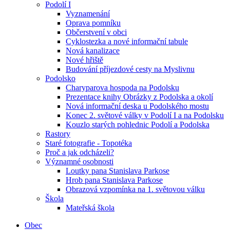
Podolí I
Vyznamenání
Oprava pomníku
Občerstvení v obci
Cyklostezka a nové informační tabule
Nová kanalizace
Nové hřiště
Budování příjezdové cesty na Myslivnu
Podolsko
Charyparova hospoda na Podolsku
Prezentace knihy Obrázky z Podolska a okolí
Nová informační deska u Podolského mostu
Konec 2. světové války v Podolí I a na Podolsku
Kouzlo starých pohlednic Podolí a Podolska
Rastory
Staré fotografie - Topotéka
Proč a jak odcházeli?
Významné osobnosti
Loutky pana Stanislava Parkose
Hrob pana Stanislava Parkose
Obrazová vzpomínka na 1. světovou válku
Škola
Mateřská škola
Obec