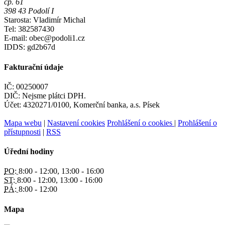
čp. 61
398 43 Podolí I
Starosta: Vladimír Michal
Tel: 382587430
E-mail: obec@podoli1.cz
IDDS: gd2b67d
Fakturační údaje
IČ: 00250007
DIČ: Nejsme plátci DPH.
Účet: 4320271/0100, Komerční banka, a.s. Písek
Mapa webu
|
Nastavení cookies
Prohlášení o cookies
|
Prohlášení o
přístupnosti
|
RSS
Úřední hodiny
PO:
8:00 - 12:00, 13:00 - 16:00
ST:
8:00 - 12:00, 13:00 - 16:00
PÁ:
8:00 - 12:00
Mapa