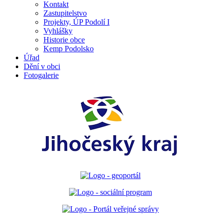
Kontakt
Zastupitelstvo
Projekty, ÚP Podolí I
Vyhlášky
Historie obce
Kemp Podolsko
Úřad
Dění v obci
Fotogalerie