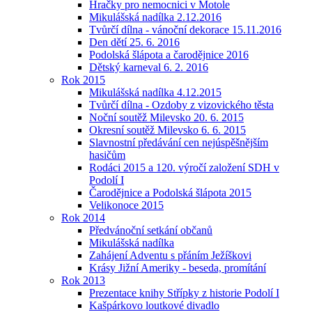
Hračky pro nemocnici v Motole
Mikulášská nadílka 2.12.2016
Tvůrčí dílna - vánoční dekorace 15.11.2016
Den dětí 25. 6. 2016
Podolská šlápota a čarodějnice 2016
Dětský karneval 6. 2. 2016
Rok 2015
Mikulášská nadílka 4.12.2015
Tvůrčí dílna - Ozdoby z vizovického těsta
Noční soutěž Milevsko 20. 6. 2015
Okresní soutěž Milevsko 6. 6. 2015
Slavnostní předávání cen nejúspěšnějším
hasičům
Rodáci 2015 a 120. výročí založení SDH v
Podolí I
Čarodějnice a Podolská šlápota 2015
Velikonoce 2015
Rok 2014
Předvánoční setkání občanů
Mikulášská nadílka
Zahájení Adventu s přáním Ježíškovi
Krásy Jižní Ameriky - beseda, promítání
Rok 2013
Prezentace knihy Střípky z historie Podolí I
Kašpárkovo loutkové divadlo