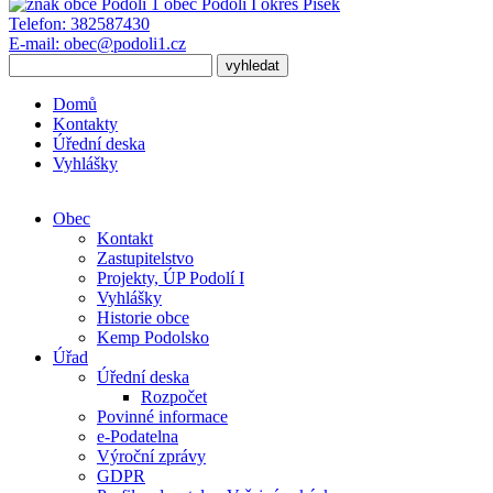
obec
Podolí I
okres Písek
Telefon:
382587430
E-mail:
obec@podoli1.cz
Domů
Kontakty
Úřední deska
Vyhlášky
Obec
Kontakt
Zastupitelstvo
Projekty, ÚP Podolí I
Vyhlášky
Historie obce
Kemp Podolsko
Úřad
Úřední deska
Rozpočet
Povinné informace
e-Podatelna
Výroční zprávy
GDPR