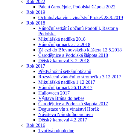
Rok 2022
Pálení čarodějnic, Podolská šlápota 2022
Rok 2019
Ochutnávka vín - vinařství Prokeš 28.9.2019
Rok 2018
Vánoční setkání občanů Podolí I, Rastor a
Podolska
Mikulášská nadílka 2018
Vánoční jarmark 2.12.2018
Zájezd do Břevnovského kláštera 12.5.2018
Čarodějnice a Podolská šlápota 2018
Dětský karneval 3. 2. 2018
Rok 2017
Předvánoční setkání občanů
Rozsvícení vánočního stromečku 3.12.2017
Mikulášská nadílka 1.12.2017
Vánoční jarmark 26.11.2017
Halloween 2017
Výstava Brána do nebes
Čarodějnice a Podolská šlápota 2017
Degustace vín z vinařství Horák
Návštěva Národního archivu
Dětský karneval 4.2.2017
Rok 2016
Tvořivá odpoledne