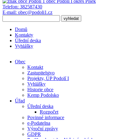
obec
Podolí I
okres Písek
Telefon:
382587430
E-mail:
obec@podoli1.cz
Domů
Kontakty
Úřední deska
Vyhlášky
Obec
Kontakt
Zastupitelstvo
Projekty, ÚP Podolí I
Vyhlášky
Historie obce
Kemp Podolsko
Úřad
Úřední deska
Rozpočet
Povinné informace
e-Podatelna
Výroční zprávy
GDPR