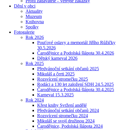
Profil zadavatele - Veřejné zakázky
Dění v obci
Aktuality
Muzeum
Knihovna
Spolky
Fotogalerie
Rok 2026
Pouťové oslavy a memoriál Jiřího Růžičky
30.5.2026
Čarodějnice a Podolská šlápota 30.4.2026
Dětský karneval 2026
Rok 2025
Předvánoční setkání občanů 2025
Mikuláš a čerti 2025
Rozsvícení stromečku 2025
Rodáci a 130 let založení SDH 24.5.2025
Čarodějnice a Podolská šlápota 30.4.2025
Karneval 15.3.2025
Rok 2024
Křest knihy Svržení andělé
Předvánoční setkání občanů 2024
Rozsvícení stromečku 2024
Mikuláš se svojí družinou 2024
Čarodějnice, Podolská šlápota 2024