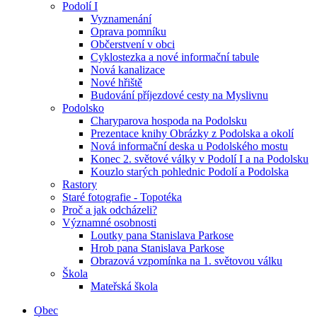
Podolí I
Vyznamenání
Oprava pomníku
Občerstvení v obci
Cyklostezka a nové informační tabule
Nová kanalizace
Nové hřiště
Budování příjezdové cesty na Myslivnu
Podolsko
Charyparova hospoda na Podolsku
Prezentace knihy Obrázky z Podolska a okolí
Nová informační deska u Podolského mostu
Konec 2. světové války v Podolí I a na Podolsku
Kouzlo starých pohlednic Podolí a Podolska
Rastory
Staré fotografie - Topotéka
Proč a jak odcházeli?
Významné osobnosti
Loutky pana Stanislava Parkose
Hrob pana Stanislava Parkose
Obrazová vzpomínka na 1. světovou válku
Škola
Mateřská škola
Obec