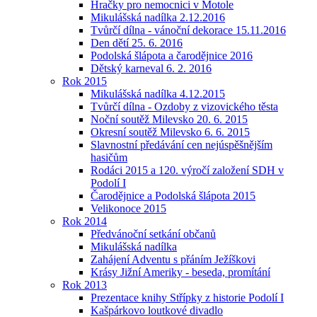
Hračky pro nemocnici v Motole
Mikulášská nadílka 2.12.2016
Tvůrčí dílna - vánoční dekorace 15.11.2016
Den dětí 25. 6. 2016
Podolská šlápota a čarodějnice 2016
Dětský karneval 6. 2. 2016
Rok 2015
Mikulášská nadílka 4.12.2015
Tvůrčí dílna - Ozdoby z vizovického těsta
Noční soutěž Milevsko 20. 6. 2015
Okresní soutěž Milevsko 6. 6. 2015
Slavnostní předávání cen nejúspěšnějším
hasičům
Rodáci 2015 a 120. výročí založení SDH v
Podolí I
Čarodějnice a Podolská šlápota 2015
Velikonoce 2015
Rok 2014
Předvánoční setkání občanů
Mikulášská nadílka
Zahájení Adventu s přáním Ježíškovi
Krásy Jižní Ameriky - beseda, promítání
Rok 2013
Prezentace knihy Střípky z historie Podolí I
Kašpárkovo loutkové divadlo