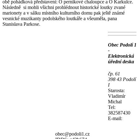
obě pohádková představení: O perníkové chaloupce a O Karkulce.
Následně si mohli všichni prohlédnout historické loutky zvané
marionety a v sálku místního kulturního domu pak ještě známé
vesnické muzikanty podolského loutkáře a všeuměla, pana
Stanislava Parkose.
Obec Podolí 1
-
Elektronická
úřední deska
čp. 61
398 43 Podolí
I
Starosta:
Vladimír
Michal
Tel:
382587430
E-mail:
obec@podoli1.cz