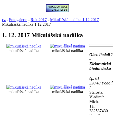
cz
-
Fotogalerie
-
Rok 2017
-
Mikulášská nadílka 1.12.2017
Mikulášská nadílka 1.12.2017
1. 12. 2017 Mikulášská nadílka
mikulášská nadílka
mikulášská nadílka
Obec Podolí 1
-
Elektronická
úřední deska
čp. 61
398 43 Podolí
I
mikulášská nadílka
mikulášská nadílka
Starosta:
Vladimír
Michal
Tel:
382587430