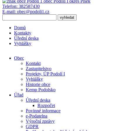
obec
Podolí I
okres Písek
Telefon:
382587430
E-mail:
obec@podoli1.cz
Domů
Kontakty
Úřední deska
Vyhlášky
Obec
Kontakt
Zastupitelstvo
Projekty, ÚP Podolí I
Vyhlášky
Historie obce
Kemp Podolsko
Úřad
Úřední deska
Rozpočet
Povinné informace
e-Podatelna
Výroční zprávy
GDPR