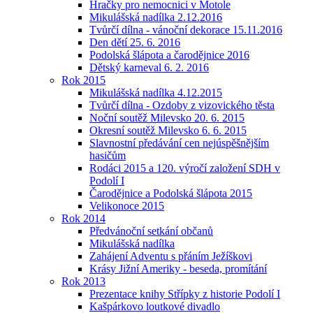
Hračky pro nemocnici v Motole
Mikulášská nadílka 2.12.2016
Tvůrčí dílna - vánoční dekorace 15.11.2016
Den dětí 25. 6. 2016
Podolská šlápota a čarodějnice 2016
Dětský karneval 6. 2. 2016
Rok 2015
Mikulášská nadílka 4.12.2015
Tvůrčí dílna - Ozdoby z vizovického těsta
Noční soutěž Milevsko 20. 6. 2015
Okresní soutěž Milevsko 6. 6. 2015
Slavnostní předávání cen nejúspěšnějším
hasičům
Rodáci 2015 a 120. výročí založení SDH v
Podolí I
Čarodějnice a Podolská šlápota 2015
Velikonoce 2015
Rok 2014
Předvánoční setkání občanů
Mikulášská nadílka
Zahájení Adventu s přáním Ježíškovi
Krásy Jižní Ameriky - beseda, promítání
Rok 2013
Prezentace knihy Střípky z historie Podolí I
Kašpárkovo loutkové divadlo