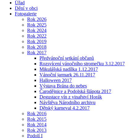
Úřad
Dění v obci
Fotogalerie
Rok 2026
Rok 2025
Rok 2024
Rok 2022
Rok 2019
Rok 2018
Rok 2017
Předvánoční setkání občanů
Rozsvícení vánočního stromečku 3.12.2017
Mikulášská nadílka 1.12.2017
Vánoční jarmark 26.11.2017
Halloween 2017
Výstava Brána do nebes
Čarodějnice a Podolská šlápota 2017
Degustace vín z vinařství Horák
Návštěva Národního archivu
Dětský karneval 4.2.2017
Rok 2016
Rok 2015
Rok 2014
Rok 2013
Podolí I