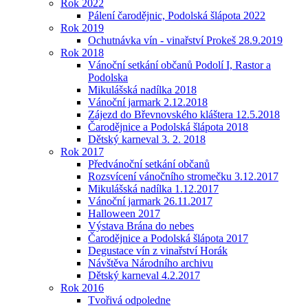
Rok 2022
Pálení čarodějnic, Podolská šlápota 2022
Rok 2019
Ochutnávka vín - vinařství Prokeš 28.9.2019
Rok 2018
Vánoční setkání občanů Podolí I, Rastor a
Podolska
Mikulášská nadílka 2018
Vánoční jarmark 2.12.2018
Zájezd do Břevnovského kláštera 12.5.2018
Čarodějnice a Podolská šlápota 2018
Dětský karneval 3. 2. 2018
Rok 2017
Předvánoční setkání občanů
Rozsvícení vánočního stromečku 3.12.2017
Mikulášská nadílka 1.12.2017
Vánoční jarmark 26.11.2017
Halloween 2017
Výstava Brána do nebes
Čarodějnice a Podolská šlápota 2017
Degustace vín z vinařství Horák
Návštěva Národního archivu
Dětský karneval 4.2.2017
Rok 2016
Tvořivá odpoledne