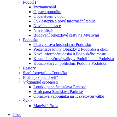
Podolí I
Vyznamenání
Oprava pomníku
Občerstvení v obci
Cyklostezka a nové informační tabule
Nová kanalizace
Nové hřiště
Budování příjezdové cesty na Myslivnu
Podolsko
Charyparova hospoda na Podolsku
Prezentace knihy Obrázky z Podolska a okolí
Nová informační deska u Podolského mostu
Konec 2. světové války v Podolí I a na Podolsku
Kouzlo starých pohlednic Podolí a Podolska
Rastory
Staré fotografie - Topotéka
Proč a jak odcházeli?
Významné osobnosti
Loutky pana Stanislava Parkose
Hrob pana Stanislava Parkose
Obrazová vzpomínka na 1. světovou válku
Škola
Mateřská škola
Obec