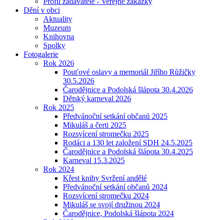
Profil zadavatele - Veřejné zakázky
Dění v obci
Aktuality
Muzeum
Knihovna
Spolky
Fotogalerie
Rok 2026
Pouťové oslavy a memoriál Jiřího Růžičky
30.5.2026
Čarodějnice a Podolská šlápota 30.4.2026
Dětský karneval 2026
Rok 2025
Předvánoční setkání občanů 2025
Mikuláš a čerti 2025
Rozsvícení stromečku 2025
Rodáci a 130 let založení SDH 24.5.2025
Čarodějnice a Podolská šlápota 30.4.2025
Karneval 15.3.2025
Rok 2024
Křest knihy Svržení andělé
Předvánoční setkání občanů 2024
Rozsvícení stromečku 2024
Mikuláš se svojí družinou 2024
Čarodějnice, Podolská šlápota 2024