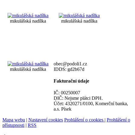
mikulášská nadílka
mikulášská nadílka
obec@podoli1.cz
mikulášská nadílka
IDDS: gd2b67d
Fakturační údaje
IČ: 00250007
DIČ: Nejsme plátci DPH.
Účet: 4320271/0100, Komerční banka,
a.s. Písek
Mapa webu
|
Nastavení cookies
Prohlášení o cookies
|
Prohlášení o
přístupnosti
|
RSS