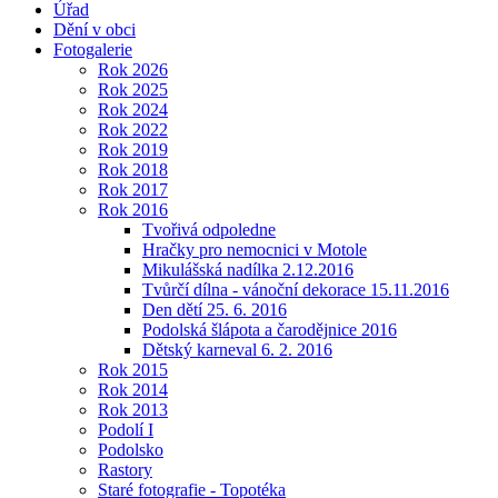
Úřad
Dění v obci
Fotogalerie
Rok 2026
Rok 2025
Rok 2024
Rok 2022
Rok 2019
Rok 2018
Rok 2017
Rok 2016
Tvořivá odpoledne
Hračky pro nemocnici v Motole
Mikulášská nadílka 2.12.2016
Tvůrčí dílna - vánoční dekorace 15.11.2016
Den dětí 25. 6. 2016
Podolská šlápota a čarodějnice 2016
Dětský karneval 6. 2. 2016
Rok 2015
Rok 2014
Rok 2013
Podolí I
Podolsko
Rastory
Staré fotografie - Topotéka