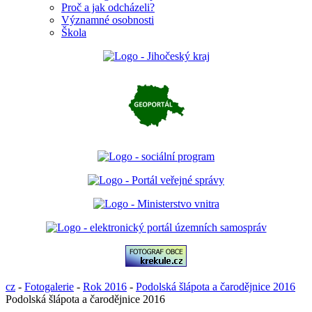
Proč a jak odcházeli?
Významné osobnosti
Škola
cz
-
Fotogalerie
-
Rok 2016
-
Podolská šlápota a čarodějnice 2016
Podolská šlápota a čarodějnice 2016