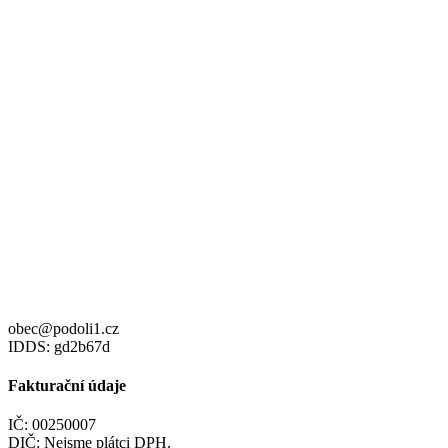
obec@podoli1.cz
IDDS: gd2b67d
Fakturační údaje
IČ: 00250007
DIČ: Nejsme plátci DPH.