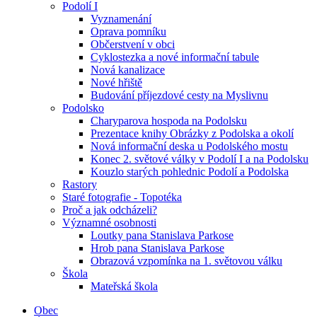
Podolí I
Vyznamenání
Oprava pomníku
Občerstvení v obci
Cyklostezka a nové informační tabule
Nová kanalizace
Nové hřiště
Budování příjezdové cesty na Myslivnu
Podolsko
Charyparova hospoda na Podolsku
Prezentace knihy Obrázky z Podolska a okolí
Nová informační deska u Podolského mostu
Konec 2. světové války v Podolí I a na Podolsku
Kouzlo starých pohlednic Podolí a Podolska
Rastory
Staré fotografie - Topotéka
Proč a jak odcházeli?
Významné osobnosti
Loutky pana Stanislava Parkose
Hrob pana Stanislava Parkose
Obrazová vzpomínka na 1. světovou válku
Škola
Mateřská škola
Obec