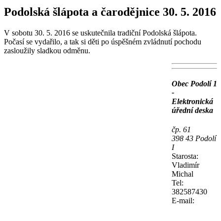
Podolská šlápota a čarodějnice 30. 5. 2016
V sobotu 30. 5. 2016 se uskutečnila tradiční Podolská šlápota.
Počasí se vydařilo, a tak si děti po úspěšném zvládnutí pochodu
zasloužily sladkou odměnu.
Obec Podolí 1
-
Elektronická
úřední deska
čp. 61
398 43 Podolí
I
Starosta:
Vladimír
Michal
Tel:
382587430
E-mail: