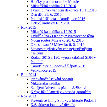
Hračky pro nemocnici v Motole
Mikulášská nadílka 2.12.2016
Tvůrčí dílna - vánoční dekorace 15.11.2016
Den dětí 25. 6. 2016
Podolská šlápota a čarodějnice 2016
Dětský karneval 6. 2. 2016
Rok 2015
Mikulášská nadílka 4.12.2015
Tvůrčí dílna - Ozdoby z vizovického těsta
Noční soutěž Milevsko 20. 6. 2015
Okresní soutěž Milevsko 6. 6. 2015
Slavnostní předávání cen nejúspěšnějším
hasičům
Rodáci 2015 a 120. výročí založení SDH v
Podolí I
Čarodějnice a Podolská šlápota 2015
Velikonoce 2015
Rok 2014
Předvánoční setkání občanů
Mikulášská nadílka
Zahájení Adventu s přáním Ježíškovi
Krásy Jižní Ameriky - beseda, promítání
Rok 2013
Prezentace knihy Střípky z historie Podolí I
Kašpárkovo loutkové divadlo