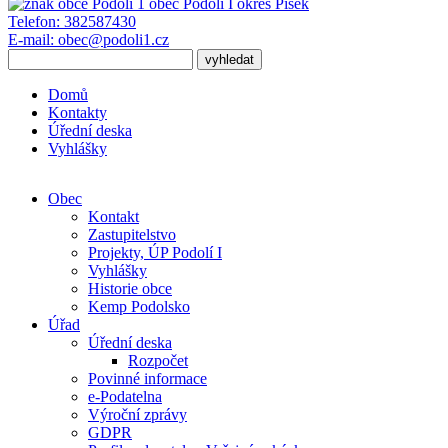
obec
Podolí I
okres Písek
Telefon:
382587430
E-mail:
obec@podoli1.cz
Domů
Kontakty
Úřední deska
Vyhlášky
Obec
Kontakt
Zastupitelstvo
Projekty, ÚP Podolí I
Vyhlášky
Historie obce
Kemp Podolsko
Úřad
Úřední deska
Rozpočet
Povinné informace
e-Podatelna
Výroční zprávy
GDPR