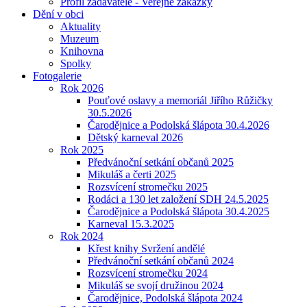
Profil zadavatele - Veřejné zakázky
Dění v obci
Aktuality
Muzeum
Knihovna
Spolky
Fotogalerie
Rok 2026
Pouťové oslavy a memoriál Jiřího Růžičky
30.5.2026
Čarodějnice a Podolská šlápota 30.4.2026
Dětský karneval 2026
Rok 2025
Předvánoční setkání občanů 2025
Mikuláš a čerti 2025
Rozsvícení stromečku 2025
Rodáci a 130 let založení SDH 24.5.2025
Čarodějnice a Podolská šlápota 30.4.2025
Karneval 15.3.2025
Rok 2024
Křest knihy Svržení andělé
Předvánoční setkání občanů 2024
Rozsvícení stromečku 2024
Mikuláš se svojí družinou 2024
Čarodějnice, Podolská šlápota 2024