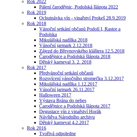
Rok 2022
Pálení čarodějnic, Podolská šlápota 2022
Rok 2019
Ochutnávka vín - vinařství Prokeš 28.9.2019
Rok 2018
Vánoční setkání občanů Podolí I, Rastor a
Podolska
Mikulášská nadílka 2018
Vánoční jarmark 2.12.2018
Zájezd do Břevnovského kláštera 12.5.2018
Čarodějnice a Podolská šlápota 2018
Dětský karneval 3. 2. 2018
Rok 2017
Předvánoční setkání občanů
Rozsvícení vánočního stromečku 3.12.2017
Mikulášská nadílka 1.12.2017
Vánoční jarmark 26.11.2017
Halloween 2017
Výstava Brána do nebes
Čarodějnice a Podolská šlápota 2017
Degustace vín z vinařství Horák
Návštěva Národního archivu
Dětský karneval 4.2.2017
Rok 2016
Tvořivá odpoledne