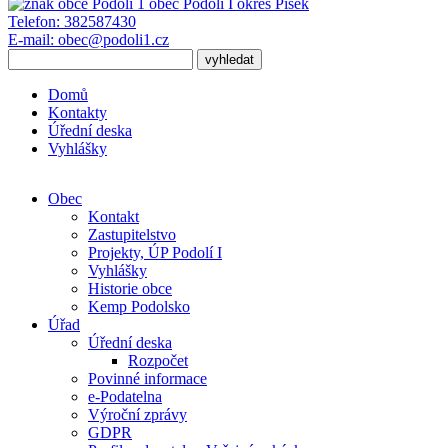
obec
Podolí I
okres Písek
Telefon:
382587430
E-mail:
obec@podoli1.cz
Domů
Kontakty
Úřední deska
Vyhlášky
Obec
Kontakt
Zastupitelstvo
Projekty, ÚP Podolí I
Vyhlášky
Historie obce
Kemp Podolsko
Úřad
Úřední deska
Rozpočet
Povinné informace
e-Podatelna
Výroční zprávy
GDPR