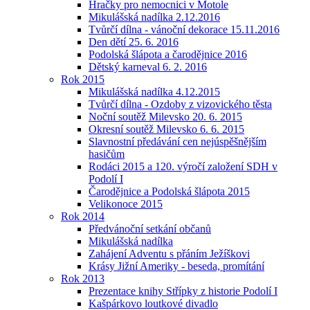
Hračky pro nemocnici v Motole
Mikulášská nadílka 2.12.2016
Tvůrčí dílna - vánoční dekorace 15.11.2016
Den dětí 25. 6. 2016
Podolská šlápota a čarodějnice 2016
Dětský karneval 6. 2. 2016
Rok 2015
Mikulášská nadílka 4.12.2015
Tvůrčí dílna - Ozdoby z vizovického těsta
Noční soutěž Milevsko 20. 6. 2015
Okresní soutěž Milevsko 6. 6. 2015
Slavnostní předávání cen nejúspěšnějším
hasičům
Rodáci 2015 a 120. výročí založení SDH v
Podolí I
Čarodějnice a Podolská šlápota 2015
Velikonoce 2015
Rok 2014
Předvánoční setkání občanů
Mikulášská nadílka
Zahájení Adventu s přáním Ježíškovi
Krásy Jižní Ameriky - beseda, promítání
Rok 2013
Prezentace knihy Střípky z historie Podolí I
Kašpárkovo loutkové divadlo