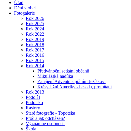
Úřad
Dění v obci
Fotogalerie
Rok 2026
Rok 2025
Rok 2024
Rok 2022
Rok 2019
Rok 2018
Rok 2017
Rok 2016
Rok 2015
Rok 2014
Předvánoční setkání občanů
Mikulášská nadílka
Zahájení Adventu s přáním Ježíškovi
Krásy Jižní Ameriky - beseda, promítání
Rok 2013
Podolí I
Podolsko
Rastory
Staré fotografie - Topotéka
Proč a jak odcházeli?
Významné osobnosti
Škola