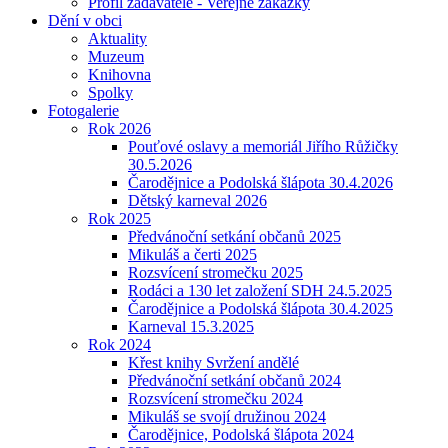
Profil zadavatele - Veřejné zakázky
Dění v obci
Aktuality
Muzeum
Knihovna
Spolky
Fotogalerie
Rok 2026
Pouťové oslavy a memoriál Jiřího Růžičky
30.5.2026
Čarodějnice a Podolská šlápota 30.4.2026
Dětský karneval 2026
Rok 2025
Předvánoční setkání občanů 2025
Mikuláš a čerti 2025
Rozsvícení stromečku 2025
Rodáci a 130 let založení SDH 24.5.2025
Čarodějnice a Podolská šlápota 30.4.2025
Karneval 15.3.2025
Rok 2024
Křest knihy Svržení andělé
Předvánoční setkání občanů 2024
Rozsvícení stromečku 2024
Mikuláš se svojí družinou 2024
Čarodějnice, Podolská šlápota 2024