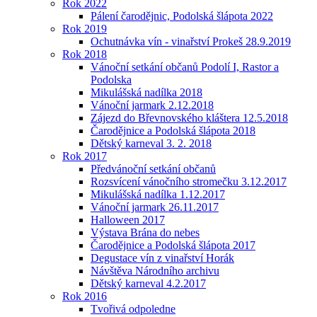
Rok 2022
Pálení čarodějnic, Podolská šlápota 2022
Rok 2019
Ochutnávka vín - vinařství Prokeš 28.9.2019
Rok 2018
Vánoční setkání občanů Podolí I, Rastor a
Podolska
Mikulášská nadílka 2018
Vánoční jarmark 2.12.2018
Zájezd do Břevnovského kláštera 12.5.2018
Čarodějnice a Podolská šlápota 2018
Dětský karneval 3. 2. 2018
Rok 2017
Předvánoční setkání občanů
Rozsvícení vánočního stromečku 3.12.2017
Mikulášská nadílka 1.12.2017
Vánoční jarmark 26.11.2017
Halloween 2017
Výstava Brána do nebes
Čarodějnice a Podolská šlápota 2017
Degustace vín z vinařství Horák
Návštěva Národního archivu
Dětský karneval 4.2.2017
Rok 2016
Tvořivá odpoledne