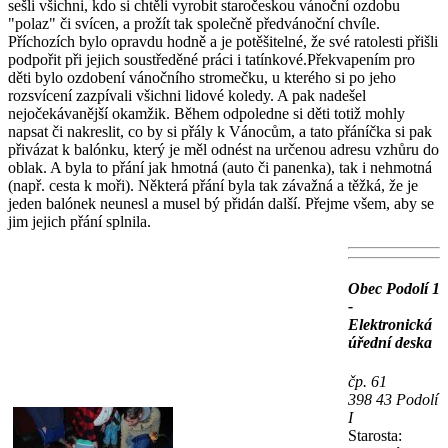
sešli všichni, kdo si chtěli vyrobit staročeskou vánoční ozdobu
"polaz" či svícen, a prožít tak společně předvánoční chvíle.
Příchozích bylo opravdu hodně a je potěšitelné, že své ratolesti přišli
podpořit při jejich soustředěné práci i tatínkové.Překvapením pro
děti bylo ozdobení vánočního stromečku, u kterého si po jeho
rozsvícení zazpívali všichni lidové koledy. A pak nadešel
nejočekávanější okamžik. Během odpoledne si děti totiž mohly
napsat či nakreslit, co by si přály k Vánocům, a tato přáníčka si pak
přivázat k balónku, který je měl odnést na určenou adresu vzhůru do
oblak. A byla to přání jak hmotná (auto či panenka), tak i nehmotná
(např. cesta k moři). Některá přání byla tak závažná a těžká, že je
jeden balónek neunesl a musel bý přidán další. Přejme všem, aby se
jim jejich přání splnila.
Obec Podolí 1
-
Elektronická
úřední deska
čp. 61
398 43 Podolí
I
Starosta: