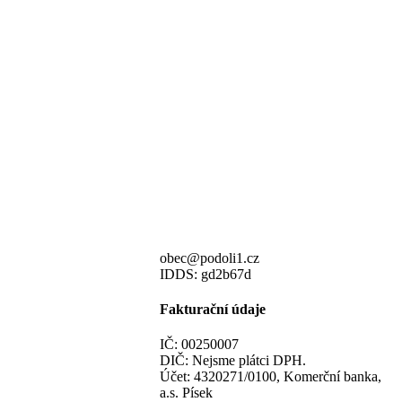
obec@podoli1.cz
IDDS: gd2b67d
Fakturační údaje
IČ: 00250007
DIČ: Nejsme plátci DPH.
Účet: 4320271/0100, Komerční banka,
a.s. Písek