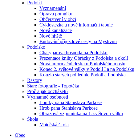
Podolí I
Vyznamenání
Oprava pomníku
Občerstvení v obci
Cyklostezka a nové informační tabule
Nová kanalizace
Nové hřiště
Budování příjezdové cesty na Myslivnu
Podolsko
Charyparova hospoda na Podolsku
Prezentace knihy Obrázky z Podolska a okolí
Nová informační deska u Podolského mostu
Konec 2. světové války v Podolí I a na Podolsku
Kouzlo starých pohlednic Podolí a Podolska
Rastory
Staré fotografie - Topotéka
Proč a jak odcházeli?
Významné osobnosti
Loutky pana Stanislava Parkose
Hrob pana Stanislava Parkose
Obrazová vzpomínka na 1. světovou válku
Škola
Mateřská škola
Obec