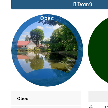
Domů
Obec
Obec