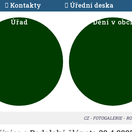
Kontakty
Úřední deska
Úřad
Dění v obc
CZ
-
FOTOGALERIE
-
RO