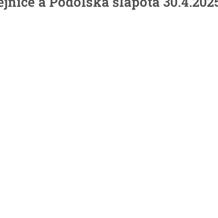
jnice a Podolská šlápota 30.4.202