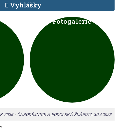
Vyhlášky
i
Fotogalerie
K 2025
-
ČARODĚJNICE A PODOLSKÁ ŠLÁPOTA 30.4.2025