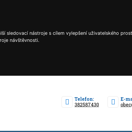
ší sledovací nástroje s cílem vylepšení uživatelského pro
roje návštěvnosti.
Telefon:
E-ma
382587430
obec