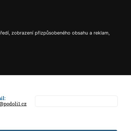
středí, zobrazení přizpůsobeného obsahu a reklam,
il:
@podoli1.cz