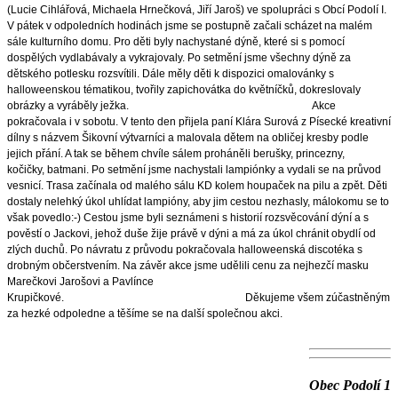
(Lucie Cihlářová, Michaela Hrnečková, Jiří Jaroš) v
e spolupráci s Obcí Podolí I.
V pátek v odpoledních hodinách jsme se postupně začali scházet na malém
sále kulturního domu. Pro děti byly nachystané dýně, které si s pomocí
dospělých vydlabávaly a vykrajovaly. Po setmění jsme všechny dýně za
dětského potlesku rozsvítili. Dále měly děti k dispozici omalovánky s
halloweenskou tématikou, tvořily zapichovátka do květníčků, dokreslovaly
obrázky a vyráběly ježka.
Akce
pokračovala i v sobotu. V tento den přijela paní Klára Surová z Písecké kreativní
dílny s názvem Šikovní výtvarníci a malovala dětem na obličej kresby podle
jejich přání. A tak se během chvíle sálem proháněli berušky, princezny,
kočičky, batmani. Po setmění jsme nachystali lampiónky a vydali se na průvod
vesnicí. Trasa začínala od malého sálu KD kolem houpaček na pilu a zpět. Děti
dostaly nelehký úkol uhlídat lampióny, aby jim cestou nezhasly, málokomu se to
však povedlo:-) Cestou jsme byli seznámeni s historií rozsvěcování dýní a s
pověstí o Jackovi, jehož duše žije právě v dýni a má za úkol chránit obydlí od
zlých duchů. Po návratu z průvodu pokračovala halloweenská discotéka s
drobným občerstvením. Na závěr akce jsme udělili cenu za nejhezčí masku
Marečkovi Jarošovi a Pavlínce
Krupičkové. Děkujeme všem zúčastněným
za hezké odpoledne a těšíme se na další společnou akci.
Obec Podolí 1