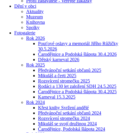
Profil zadavatele - Veřejné zakázky
Dění v obci
Aktuality
Muzeum
Knihovna
Spolky
Fotogalerie
Rok 2026
Pouťové oslavy a memoriál Jiřího Růžičky
30.5.2026
Čarodějnice a Podolská šlápota 30.4.2026
Dětský karneval 2026
Rok 2025
Předvánoční setkání občanů 2025
Mikuláš a čerti 2025
Rozsvícení stromečku 2025
Rodáci a 130 let založení SDH 24.5.2025
Čarodějnice a Podolská šlápota 30.4.2025
Karneval 15.3.2025
Rok 2024
Křest knihy Svržení andělé
Předvánoční setkání občanů 2024
Rozsvícení stromečku 2024
Mikuláš se svojí družinou 2024
Čarodějnice, Podolská šlápota 2024