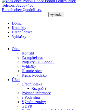
obec
Podolí I
okres Písek
Telefon:
382587430
E-mail:
obec@podoli1.cz
Domů
Kontakty
Úřední deska
Vyhlášky
Obec
Kontakt
Zastupitelstvo
Projekty, ÚP Podolí I
Vyhlášky
Historie obce
Kemp Podolsko
Úřad
Úřední deska
Rozpočet
Povinné informace
e-Podatelna
Výroční zprávy
GDPR