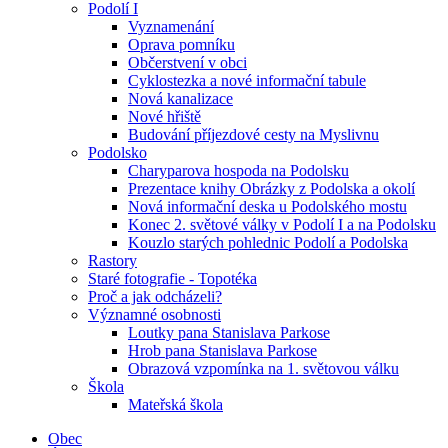
Podolí I
Vyznamenání
Oprava pomníku
Občerstvení v obci
Cyklostezka a nové informační tabule
Nová kanalizace
Nové hřiště
Budování příjezdové cesty na Myslivnu
Podolsko
Charyparova hospoda na Podolsku
Prezentace knihy Obrázky z Podolska a okolí
Nová informační deska u Podolského mostu
Konec 2. světové války v Podolí I a na Podolsku
Kouzlo starých pohlednic Podolí a Podolska
Rastory
Staré fotografie - Topotéka
Proč a jak odcházeli?
Významné osobnosti
Loutky pana Stanislava Parkose
Hrob pana Stanislava Parkose
Obrazová vzpomínka na 1. světovou válku
Škola
Mateřská škola
Obec