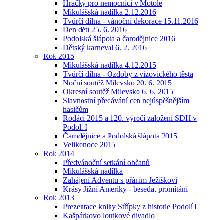
Hračky pro nemocnici v Motole
Mikulášská nadílka 2.12.2016
Tvůrčí dílna - vánoční dekorace 15.11.2016
Den dětí 25. 6. 2016
Podolská šlápota a čarodějnice 2016
Dětský karneval 6. 2. 2016
Rok 2015
Mikulášská nadílka 4.12.2015
Tvůrčí dílna - Ozdoby z vizovického těsta
Noční soutěž Milevsko 20. 6. 2015
Okresní soutěž Milevsko 6. 6. 2015
Slavnostní předávání cen nejúspěšnějším
hasičům
Rodáci 2015 a 120. výročí založení SDH v
Podolí I
Čarodějnice a Podolská šlápota 2015
Velikonoce 2015
Rok 2014
Předvánoční setkání občanů
Mikulášská nadílka
Zahájení Adventu s přáním Ježíškovi
Krásy Jižní Ameriky - beseda, promítání
Rok 2013
Prezentace knihy Střípky z historie Podolí I
Kašpárkovo loutkové divadlo