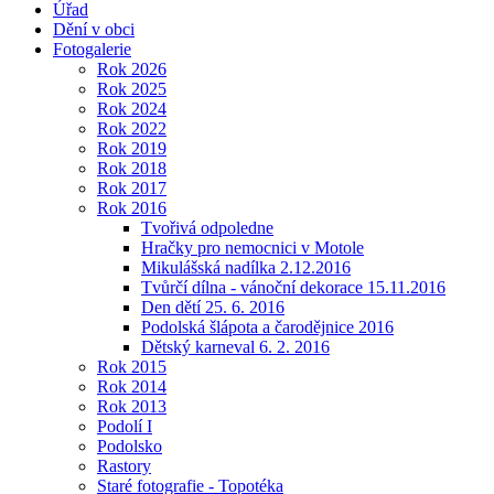
Úřad
Dění v obci
Fotogalerie
Rok 2026
Rok 2025
Rok 2024
Rok 2022
Rok 2019
Rok 2018
Rok 2017
Rok 2016
Tvořivá odpoledne
Hračky pro nemocnici v Motole
Mikulášská nadílka 2.12.2016
Tvůrčí dílna - vánoční dekorace 15.11.2016
Den dětí 25. 6. 2016
Podolská šlápota a čarodějnice 2016
Dětský karneval 6. 2. 2016
Rok 2015
Rok 2014
Rok 2013
Podolí I
Podolsko
Rastory
Staré fotografie - Topotéka