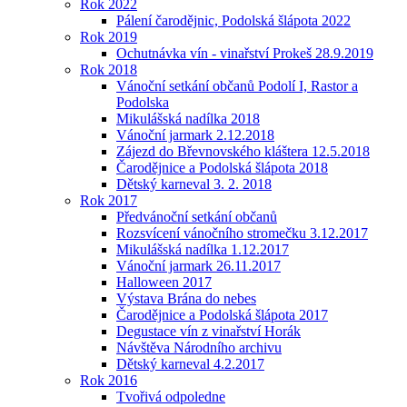
Rok 2022
Pálení čarodějnic, Podolská šlápota 2022
Rok 2019
Ochutnávka vín - vinařství Prokeš 28.9.2019
Rok 2018
Vánoční setkání občanů Podolí I, Rastor a
Podolska
Mikulášská nadílka 2018
Vánoční jarmark 2.12.2018
Zájezd do Břevnovského kláštera 12.5.2018
Čarodějnice a Podolská šlápota 2018
Dětský karneval 3. 2. 2018
Rok 2017
Předvánoční setkání občanů
Rozsvícení vánočního stromečku 3.12.2017
Mikulášská nadílka 1.12.2017
Vánoční jarmark 26.11.2017
Halloween 2017
Výstava Brána do nebes
Čarodějnice a Podolská šlápota 2017
Degustace vín z vinařství Horák
Návštěva Národního archivu
Dětský karneval 4.2.2017
Rok 2016
Tvořivá odpoledne