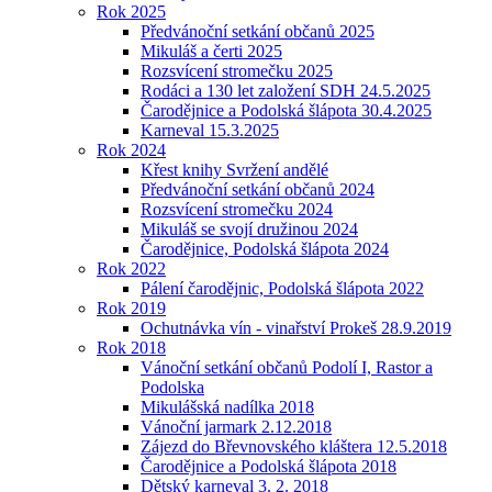
Rok 2025
Předvánoční setkání občanů 2025
Mikuláš a čerti 2025
Rozsvícení stromečku 2025
Rodáci a 130 let založení SDH 24.5.2025
Čarodějnice a Podolská šlápota 30.4.2025
Karneval 15.3.2025
Rok 2024
Křest knihy Svržení andělé
Předvánoční setkání občanů 2024
Rozsvícení stromečku 2024
Mikuláš se svojí družinou 2024
Čarodějnice, Podolská šlápota 2024
Rok 2022
Pálení čarodějnic, Podolská šlápota 2022
Rok 2019
Ochutnávka vín - vinařství Prokeš 28.9.2019
Rok 2018
Vánoční setkání občanů Podolí I, Rastor a
Podolska
Mikulášská nadílka 2018
Vánoční jarmark 2.12.2018
Zájezd do Břevnovského kláštera 12.5.2018
Čarodějnice a Podolská šlápota 2018
Dětský karneval 3. 2. 2018