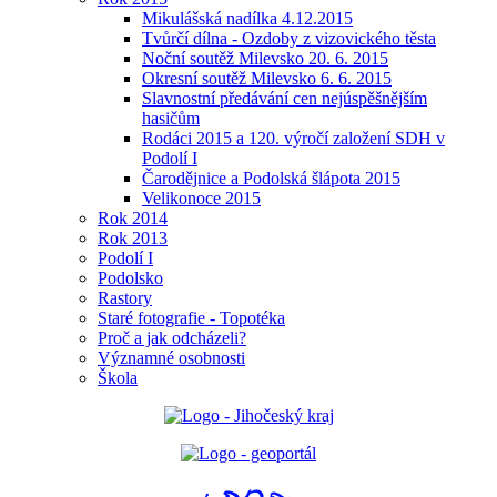
Mikulášská nadílka 4.12.2015
Tvůrčí dílna - Ozdoby z vizovického těsta
Noční soutěž Milevsko 20. 6. 2015
Okresní soutěž Milevsko 6. 6. 2015
Slavnostní předávání cen nejúspěšnějším
hasičům
Rodáci 2015 a 120. výročí založení SDH v
Podolí I
Čarodějnice a Podolská šlápota 2015
Velikonoce 2015
Rok 2014
Rok 2013
Podolí I
Podolsko
Rastory
Staré fotografie - Topotéka
Proč a jak odcházeli?
Významné osobnosti
Škola