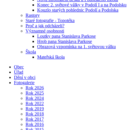
Konec 2. světové války v Podolí I a na Podolsku
Kouzlo starých pohlednic Podolí a Podolska
Rastory
Staré fotografie - Topotéka
Proč a jak odcházeli?
Významné osobnosti
Loutky pana Stanislava Parkose
Hrob pana Stanislava Parkose
Obrazová vzpomínka na 1. světovou válku
Škola
Mateřská škola
Obec
Úřad
Dění v obci
Fotogalerie
Rok 2026
Rok 2025
Rok 2024
Rok 2022
Rok 2019
Rok 2018
Rok 2017
Rok 2016
Rok 2015