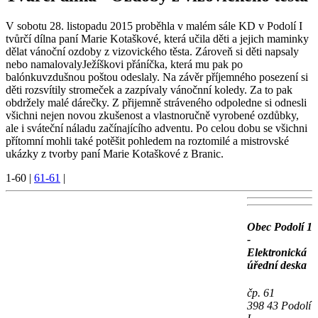
V sobotu 28. listopadu 2015 proběhla v malém sále KD v Podolí I
tvůrčí dílna paní Marie Kotaškové, která učila děti a jejich maminky
dělat vánoční ozdoby z vizovického těsta. Zároveň si děti napsaly
nebo namalovalyJežíškovi přáníčka, která mu pak po
balónkuvzdušnou poštou odeslaly. Na závěr příjemného posezení si
děti rozsvítily stromeček a zazpívaly vánočnní koledy. Za to pak
obdržely malé dárečky. Z přijemně stráveného odpoledne si odnesli
všichni nejen novou zkušenost a vlastnoručně vyrobené ozdůbky,
ale i sváteční náladu začínajícího adventu. Po celou dobu se všichni
přítomní mohli také potěšit pohledem na roztomilé a mistrovské
ukázky z tvorby paní Marie Kotaškové z Branic.
1-60
|
61-61
|
Obec Podolí 1
-
Elektronická
úřední deska
čp. 61
398 43 Podolí