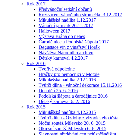
Rok 2017
Předvánoční setkání občanů
Rozsvícení vánočního stromečku 3.12.2017
Mikulášská nadílka 1.12.2017
Vánoční jarmark 26.11.2017
Halloween 2017
Výstava Brána do nebes
Čarodějnice a Podolská šlápota 2017
Degustace vín z vinařství Horák
Návštěva Národního archivu
Dětský karneval 4.2.2017
Rok 2016
Tvořivá odpoledne
Hračky pro nemocnici v Motole
Mikulášská nadílka 2.12.2016
Tvůrčí dílna - vánoční dekorace 15.11.2016
Den dětí 25. 6. 2016
Podolská šlápota a čarodějnice 2016
Dětský karneval 6. 2. 2016
Rok 2015
Mikulášská nadílka 4.12.2015
Tvůrčí dílna - Ozdoby z vizovického těsta
Noční soutěž Milevsko 20. 6. 2015
Okresní soutěž Milevsko 6. 6. 2015
Slavnostní předávání cen nejúspěšnějším