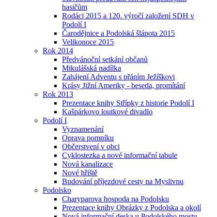
hasičům
Rodáci 2015 a 120. výročí založení SDH v
Podolí I
Čarodějnice a Podolská šlápota 2015
Velikonoce 2015
Rok 2014
Předvánoční setkání občanů
Mikulášská nadílka
Zahájení Adventu s přáním Ježíškovi
Krásy Jižní Ameriky - beseda, promítání
Rok 2013
Prezentace knihy Střípky z historie Podolí I
Kašpárkovo loutkové divadlo
Podolí I
Vyznamenání
Oprava pomníku
Občerstvení v obci
Cyklostezka a nové informační tabule
Nová kanalizace
Nové hřiště
Budování příjezdové cesty na Myslivnu
Podolsko
Charyparova hospoda na Podolsku
Prezentace knihy Obrázky z Podolska a okolí
Nová informační deska u Podolského mostu