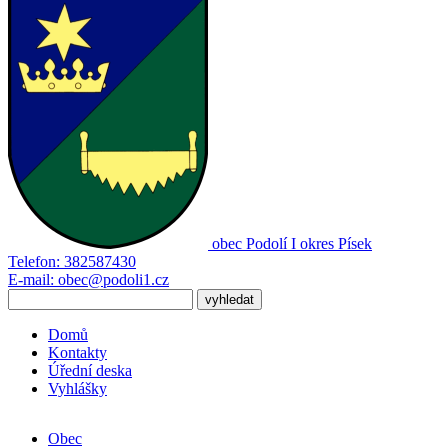
obec
Podolí I
okres Písek
Telefon:
382587430
E-mail:
obec@podoli1.cz
Domů
Kontakty
Úřední deska
Vyhlášky
Obec