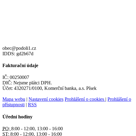
obec@podoli1.cz
IDDS: gd2b67d
Fakturační údaje
IČ: 00250007
DIČ: Nejsme plátci DPH.
Účet: 4320271/0100, Komerční banka, a.s. Písek
Mapa webu
|
Nastavení cookies
Prohlášení o cookies
|
Prohlášení o
přístupnosti
|
RSS
Úřední hodiny
PO:
8:00 - 12:00, 13:00 - 16:00
ST:
8:00 - 12:00, 13:00 - 16:00