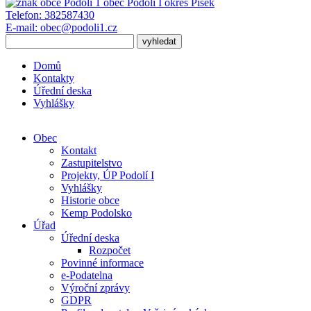
obec
Podolí I
okres Písek
Telefon:
382587430
E-mail:
obec@podoli1.cz
Domů
Kontakty
Úřední deska
Vyhlášky
Obec
Kontakt
Zastupitelstvo
Projekty, ÚP Podolí I
Vyhlášky
Historie obce
Kemp Podolsko
Úřad
Úřední deska
Rozpočet
Povinné informace
e-Podatelna
Výroční zprávy
GDPR