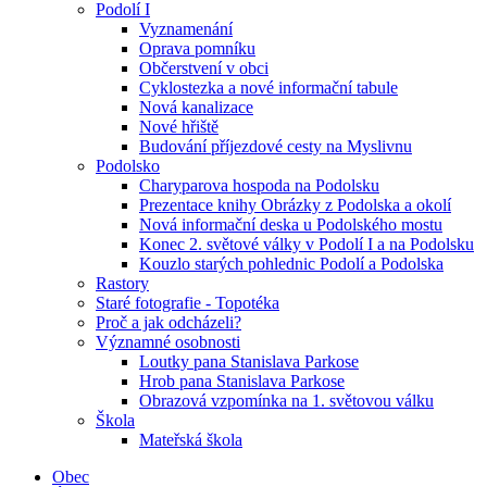
Podolí I
Vyznamenání
Oprava pomníku
Občerstvení v obci
Cyklostezka a nové informační tabule
Nová kanalizace
Nové hřiště
Budování příjezdové cesty na Myslivnu
Podolsko
Charyparova hospoda na Podolsku
Prezentace knihy Obrázky z Podolska a okolí
Nová informační deska u Podolského mostu
Konec 2. světové války v Podolí I a na Podolsku
Kouzlo starých pohlednic Podolí a Podolska
Rastory
Staré fotografie - Topotéka
Proč a jak odcházeli?
Významné osobnosti
Loutky pana Stanislava Parkose
Hrob pana Stanislava Parkose
Obrazová vzpomínka na 1. světovou válku
Škola
Mateřská škola
Obec