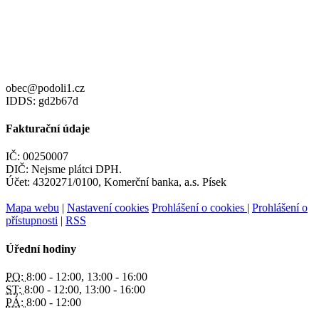
obec@podoli1.cz
IDDS: gd2b67d
Fakturační údaje
IČ: 00250007
DIČ: Nejsme plátci DPH.
Účet: 4320271/0100, Komerční banka, a.s. Písek
Mapa webu
|
Nastavení cookies
Prohlášení o cookies
|
Prohlášení o
přístupnosti
|
RSS
Úřední hodiny
PO:
8:00 - 12:00, 13:00 - 16:00
ST:
8:00 - 12:00, 13:00 - 16:00
PÁ:
8:00 - 12:00