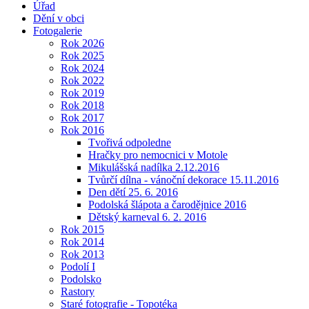
Úřad
Dění v obci
Fotogalerie
Rok 2026
Rok 2025
Rok 2024
Rok 2022
Rok 2019
Rok 2018
Rok 2017
Rok 2016
Tvořivá odpoledne
Hračky pro nemocnici v Motole
Mikulášská nadílka 2.12.2016
Tvůrčí dílna - vánoční dekorace 15.11.2016
Den dětí 25. 6. 2016
Podolská šlápota a čarodějnice 2016
Dětský karneval 6. 2. 2016
Rok 2015
Rok 2014
Rok 2013
Podolí I
Podolsko
Rastory
Staré fotografie - Topotéka