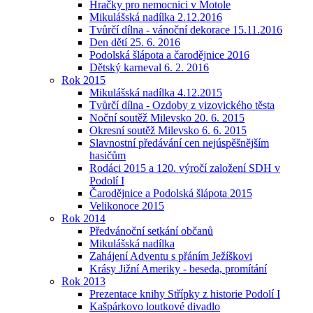
Hračky pro nemocnici v Motole
Mikulášská nadílka 2.12.2016
Tvůrčí dílna - vánoční dekorace 15.11.2016
Den dětí 25. 6. 2016
Podolská šlápota a čarodějnice 2016
Dětský karneval 6. 2. 2016
Rok 2015
Mikulášská nadílka 4.12.2015
Tvůrčí dílna - Ozdoby z vizovického těsta
Noční soutěž Milevsko 20. 6. 2015
Okresní soutěž Milevsko 6. 6. 2015
Slavnostní předávání cen nejúspěšnějším
hasičům
Rodáci 2015 a 120. výročí založení SDH v
Podolí I
Čarodějnice a Podolská šlápota 2015
Velikonoce 2015
Rok 2014
Předvánoční setkání občanů
Mikulášská nadílka
Zahájení Adventu s přáním Ježíškovi
Krásy Jižní Ameriky - beseda, promítání
Rok 2013
Prezentace knihy Střípky z historie Podolí I
Kašpárkovo loutkové divadlo