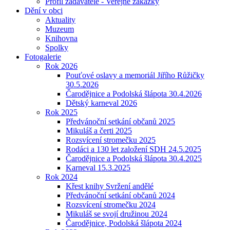
Profil zadavatele - Veřejné zakázky
Dění v obci
Aktuality
Muzeum
Knihovna
Spolky
Fotogalerie
Rok 2026
Pouťové oslavy a memoriál Jiřího Růžičky
30.5.2026
Čarodějnice a Podolská šlápota 30.4.2026
Dětský karneval 2026
Rok 2025
Předvánoční setkání občanů 2025
Mikuláš a čerti 2025
Rozsvícení stromečku 2025
Rodáci a 130 let založení SDH 24.5.2025
Čarodějnice a Podolská šlápota 30.4.2025
Karneval 15.3.2025
Rok 2024
Křest knihy Svržení andělé
Předvánoční setkání občanů 2024
Rozsvícení stromečku 2024
Mikuláš se svojí družinou 2024
Čarodějnice, Podolská šlápota 2024