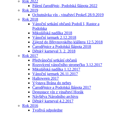
Rok 2022
Pálení čarodějnic, Podolská šlápota 2022
Rok 2019
Ochutnávka vín - vinařství Prokeš 28.9.2019
Rok 2018
Vánoční setkání občanů Podolí I, Rastor a
Podolska
Mikulášská nadílka 2018
Vánoční jarmark 2.12.2018
Zájezd do Břevnovského kláštera 12.5.2018
Čarodějnice a Podolská šlápota 2018
Dětský karneval 3. 2. 2018
Rok 2017
Předvánoční setkání občanů
Rozsvícení vánočního stromečku 3.12.2017
Mikulášská nadílka 1.12.2017
Vánoční jarmark 26.11.2017
Halloween 2017
Výstava Brána do nebes
Čarodějnice a Podolská šlápota 2017
Degustace vín z vinařství Horák
Návštěva Národního archivu
Dětský karneval 4.2.2017
Rok 2016
Tvořivá odpoledne