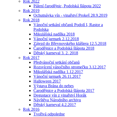
Rok 2022
Pálení čarodějnic, Podolská šlápota 2022
Rok 2019
Ochutnávka vín - vinařství Prokeš 28.9.2019
Rok 2018
Vánoční setkání občanů Podolí I, Rastor a
Podolska
Mikulášská nadílka 2018
Vánoční jarmark 2.12.2018
Zájezd do Břevnovského kláštera 12.5.2018
Čarodějnice a Podolská šlápota 2018
Dětský karneval 3. 2. 2018
Rok 2017
Předvánoční setkání občanů
Rozsvícení vánočního stromečku 3.12.2017
Mikulášská nadílka 1.12.2017
Vánoční jarmark 26.11.2017
Halloween 2017
Výstava Brána do nebes
Čarodějnice a Podolská šlápota 2017
Degustace vín z vinařství Horák
Návštěva Národního archivu
Dětský karneval 4.2.2017
Rok 2016
Tvořivá odpoledne