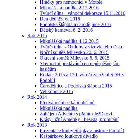
Hračky pro nemocnici v Motole
Mikulášská nadílka 2.12.2016
Tvůrčí dílna - vánoční dekorace 15.11.2016
Den dětí 25. 6. 2016
Podolská šlápota a čarodějnice 2016
Dětský karneval 6. 2. 2016
Rok 2015
Mikulášská nadílka 4.12.2015
Tvůrčí dílna - Ozdoby z vizovického těsta
Noční soutěž Milevsko 20. 6. 2015
Okresní soutěž Milevsko 6. 6. 2015
Slavnostní předávání cen nejúspěšnějším
hasičům
Rodáci 2015 a 120. výročí založení SDH v
Podolí I
Čarodějnice a Podolská šlápota 2015
Velikonoce 2015
Rok 2014
Předvánoční setkání občanů
Mikulášská nadílka
Zahájení Adventu s přáním Ježíškovi
Krásy Jižní Ameriky - beseda, promítání
Rok 2013
Prezentace knihy Střípky z historie Podolí I
Kašpárkovo loutkové divadlo