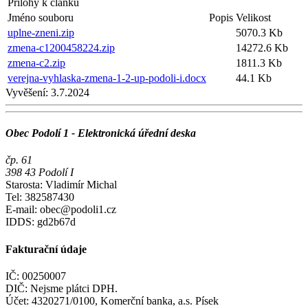
Přílohy k článku
Jméno souboru
Popis
Velikost
uplne-zneni.zip
5070.3 Kb
zmena-c1200458224.zip
14272.6 Kb
zmena-c2.zip
1811.3 Kb
verejna-vyhlaska-zmena-1-2-up-podoli-i.docx
44.1 Kb
Vyvěšení:
3.7.2024
Obec Podolí 1 - Elektronická úřední deska
čp. 61
398 43 Podolí I
Starosta: Vladimír Michal
Tel: 382587430
E-mail: obec@podoli1.cz
IDDS: gd2b67d
Fakturační údaje
IČ: 00250007
DIČ: Nejsme plátci DPH.
Účet: 4320271/0100, Komerční banka, a.s. Písek