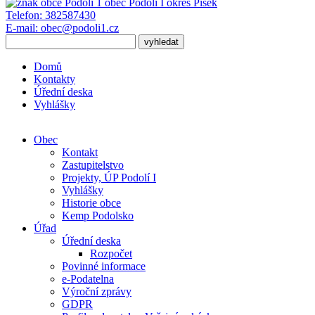
obec
Podolí I
okres Písek
Telefon:
382587430
E-mail:
obec@podoli1.cz
Domů
Kontakty
Úřední deska
Vyhlášky
Obec
Kontakt
Zastupitelstvo
Projekty, ÚP Podolí I
Vyhlášky
Historie obce
Kemp Podolsko
Úřad
Úřední deska
Rozpočet
Povinné informace
e-Podatelna
Výroční zprávy
GDPR