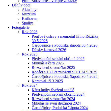
Profil zadavatele - Veřejné zakázky
Dění v obci
Aktuality
Muzeum
Knihovna
Spolky
Fotogalerie
Rok 2026
Pouťové oslavy a memoriál Jiřího Růžičky
30.5.2026
Čarodějnice a Podolská šlápota 30.4.2026
Dětský karneval 2026
Rok 2025
Předvánoční setkání občanů 2025
Mikuláš a čerti 2025
Rozsvícení stromečku 2025
Rodáci a 130 let založení SDH 24.5.2025
Čarodějnice a Podolská šlápota 30.4.2025
Karneval 15.3.2025
Rok 2024
Křest knihy Svržení andělé
Předvánoční setkání občanů 2024
Rozsvícení stromečku 2024
Mikuláš se svojí družinou 2024
Čarodějnice, Podolská šlápota 2024