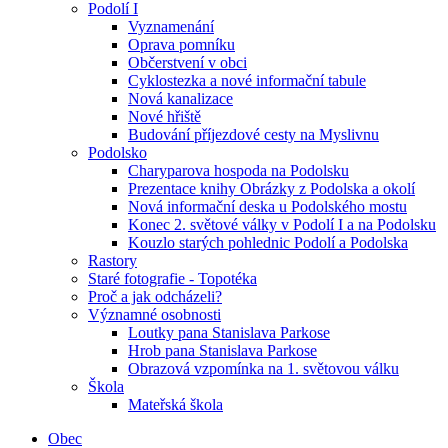
Podolí I
Vyznamenání
Oprava pomníku
Občerstvení v obci
Cyklostezka a nové informační tabule
Nová kanalizace
Nové hřiště
Budování příjezdové cesty na Myslivnu
Podolsko
Charyparova hospoda na Podolsku
Prezentace knihy Obrázky z Podolska a okolí
Nová informační deska u Podolského mostu
Konec 2. světové války v Podolí I a na Podolsku
Kouzlo starých pohlednic Podolí a Podolska
Rastory
Staré fotografie - Topotéka
Proč a jak odcházeli?
Významné osobnosti
Loutky pana Stanislava Parkose
Hrob pana Stanislava Parkose
Obrazová vzpomínka na 1. světovou válku
Škola
Mateřská škola
Obec